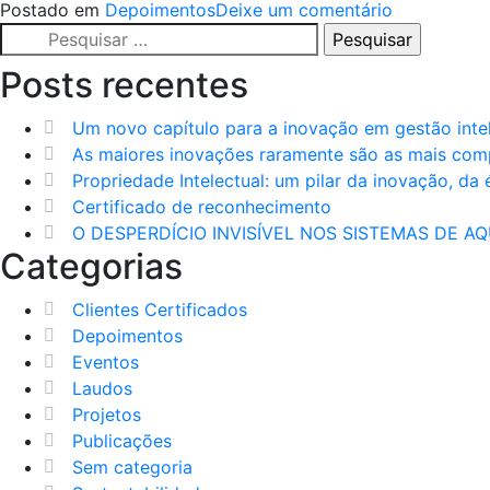
em
Postado em
Depoimentos
Deixe um comentário
Pesquisar
Eng.
por:
Paulo
Posts recentes
Oliveira
CEO
Um novo capítulo para a inovação em gestão intel
Construtor
As maiores inovações raramente são as mais com
ARATAU
Propriedade Intelectual: um pilar da inovação, da 
SP
Certificado de reconhecimento
2024
O DESPERDÍCIO INVISÍVEL NOS SISTEMAS DE 
Categorias
Clientes Certificados
Depoimentos
Eventos
Laudos
Projetos
Publicações
Sem categoria